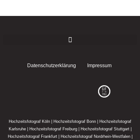
Datenschutzerklärung
Impressum
F
I
E
a
n
n
c
s
v
Hochzeitsfotograf Köln
|
Hochzeitsfotograf Bonn
|
Hochzeitsfotograf
e
t
e
Karlsruhe
|
Hochzeitsfotograf Freiburg
|
Hochzeitsfotograf Stuttgart
|
Hochzeitsfotograf Frankfurt
|
Hochzeitsfotograf Nordrhein-Westfalen
|