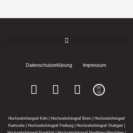
Datenschutzerklärung
Impressum
F
I
E
a
n
n
c
s
v
Hochzeitsfotograf Köln
|
Hochzeitsfotograf Bonn
|
Hochzeitsfotograf
e
t
e
Karlsruhe
|
Hochzeitsfotograf Freiburg
|
Hochzeitsfotograf Stuttgart
|
Hochzeitsfotograf Frankfurt
|
Hochzeitsfotograf Nordrhein-Westfalen
|