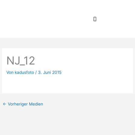
Zum
Inhalt
springen
NJ_12
Von
kadusfoto
/
3. Juni 2015
←
Vorheriger Medien