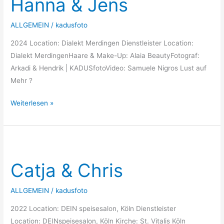
Hanna & Jens
Jens
ALLGEMEIN
/
kadusfoto
2024 Location: Dialekt Merdingen Dienstleister Location:
Dialekt MerdingenHaare & Make-Up: Alaia BeautyFotograf:
Arkadi & Hendrik | KADUSfotoVideo: Samuele Nigros Lust auf
Mehr ?
Weiterlesen »
Catja
&
Catja & Chris
Chris
ALLGEMEIN
/
kadusfoto
2022 Location: DEIN speisesalon, Köln Dienstleister
Location: DEINspeisesalon, Köln Kirche: St. Vitalis Köln