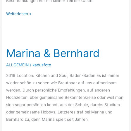
Beschränkungen nur ein kleiner Teil der Gäste
Weiterlesen »
Marina
&
Marina & Bernhard
Bernhard
ALLGEMEIN
/
kadusfoto
2019 Location: Kitchen and Soul, Baden-Baden Es ist immer
wieder schön zu sehen wie Brautpaar auf uns aufmerksam
werden. Durch persönliche Empfehlungen, auf anderen
Hochzeiten, über gemeinsame Bekanntenkreise oder weil man
sich sogar persönlich kennt, aus der Schule, durchs Studium
oder gemeinsame Hobbys. Letzteres traf bei Marina und
Bernhard zu, denn Marina spielt seit Jahren