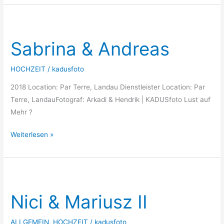
Sabrina
&
Sabrina & Andreas
Andreas
HOCHZEIT
/
kadusfoto
2018 Location: Par Terre, Landau Dienstleister Location: Par
Terre, LandauFotograf: Arkadi & Hendrik | KADUSfoto Lust auf
Mehr ?
Weiterlesen »
Nici
&
Nici & Mariusz II
Mariusz
II
ALLGEMEIN
,
HOCHZEIT
/
kadusfoto