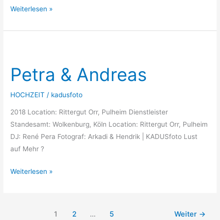
Weiterlesen »
Petra
&
Petra & Andreas
Andreas
HOCHZEIT
/
kadusfoto
2018 Location: Rittergut Orr, Pulheim Dienstleister
Standesamt: Wolkenburg, Köln Location: Rittergut Orr, Pulheim
DJ: René Pera Fotograf: Arkadi & Hendrik | KADUSfoto Lust
auf Mehr ?
Weiterlesen »
1
2
…
5
Weiter
→