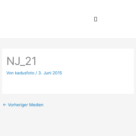
Zum
Inhalt
springen
NJ_21
Von
kadusfoto
/
3. Juni 2015
←
Vorheriger Medien