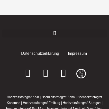
Datenschutzerklärung
Impressum
F
I
E
a
n
n
c
s
v
Hochzeitsfotograf Köln
|
Hochzeitsfotograf Bonn
|
Hochzeitsfotograf
e
t
e
Karlsruhe
|
Hochzeitsfotograf Freiburg
|
Hochzeitsfotograf Stuttgart
|
Hochzeitsfotograf Frankfurt
|
Hochzeitsfotograf Nordrhein-Westfalen
|