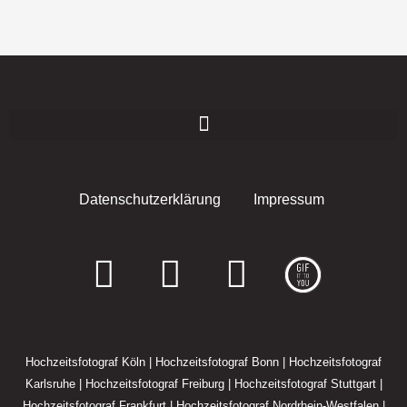
Datenschutzerklärung
Impressum
F
I
E
a
n
n
c
s
v
Hochzeitsfotograf Köln
|
Hochzeitsfotograf Bonn
|
Hochzeitsfotograf
e
t
e
Karlsruhe
|
Hochzeitsfotograf Freiburg
|
Hochzeitsfotograf Stuttgart
|
Hochzeitsfotograf Frankfurt
|
Hochzeitsfotograf Nordrhein-Westfalen
|