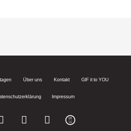
tagen
Über uns
Kontakt
GIF it to YOU
atenschutzerklärung
Impressum
F
I
E
a
n
n