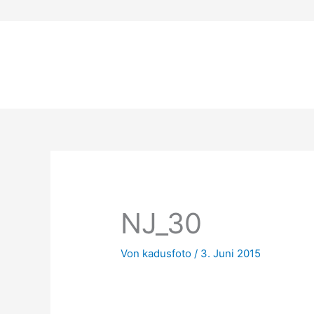
Zum
Inhalt
springen
NJ_30
Von
kadusfoto
/
3. Juni 2015