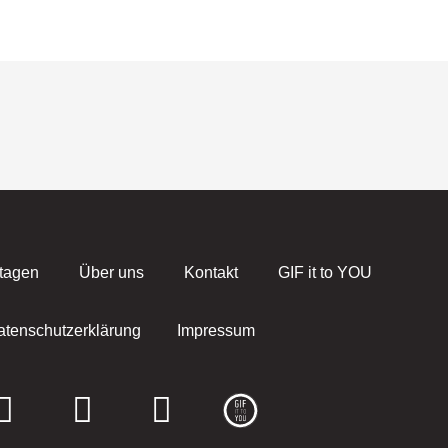
tagen
Über uns
Kontakt
GIF it to YOU
atenschutzerklärung
Impressum
F
I
E
a
n
n