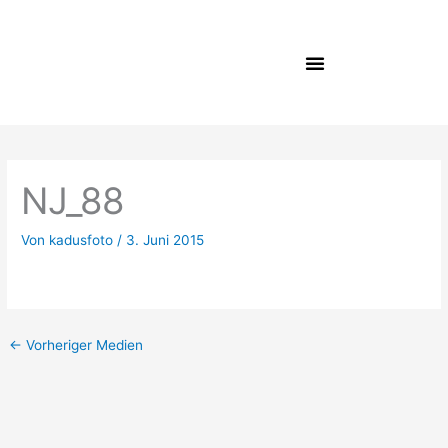
Zum
Inhalt
springen
NJ_88
Von
kadusfoto
/
3. Juni 2015
←
Vorheriger Medien