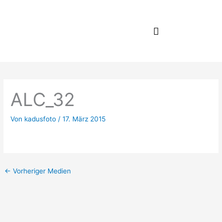
Zum
Inhalt
springen
ALC_32
Von
kadusfoto
/
17. März 2015
←
Vorheriger Medien