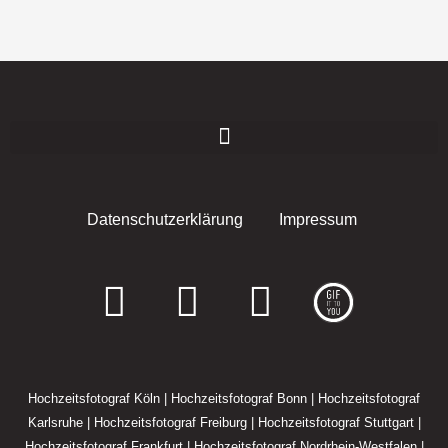
Datenschutzerklärung
Impressum
F
I
E
a
n
n
c
s
v
Hochzeitsfotograf Köln
|
Hochzeitsfotograf Bonn
|
Hochzeitsfotograf
e
t
e
Karlsruhe
|
Hochzeitsfotograf Freiburg
|
Hochzeitsfotograf Stuttgart
|
Hochzeitsfotograf Frankfurt
|
Hochzeitsfotograf Nordrhein-Westfalen
|