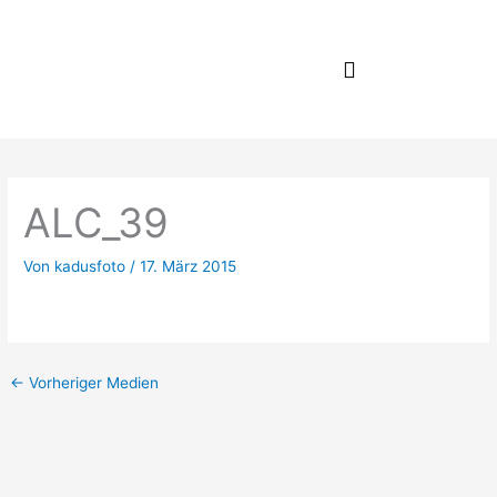
Zum
Inhalt
springen
ALC_39
Von
kadusfoto
/
17. März 2015
←
Vorheriger Medien