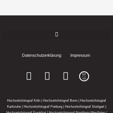
Datenschutzerklärung
Impressum
F
I
E
a
n
n
c
s
v
Hochzeitsfotograf Köln
|
Hochzeitsfotograf Bonn
|
Hochzeitsfotograf
e
t
e
Karlsruhe
|
Hochzeitsfotograf Freiburg
|
Hochzeitsfotograf Stuttgart
|
Hochzeitsfotograf Frankfurt
|
Hochzeitsfotograf Nordrhein-Westfalen
|