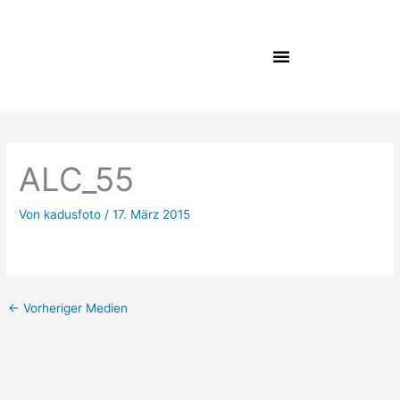
Zum
Inhalt
springen
ALC_55
Von
kadusfoto
/
17. März 2015
←
Vorheriger Medien