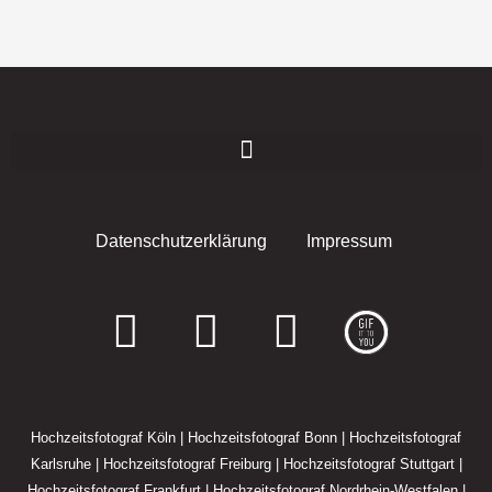
Datenschutzerklärung
Impressum
F
I
E
a
n
n
c
s
v
Hochzeitsfotograf Köln
|
Hochzeitsfotograf Bonn
|
Hochzeitsfotograf
e
t
e
Karlsruhe
|
Hochzeitsfotograf Freiburg
|
Hochzeitsfotograf Stuttgart
|
Hochzeitsfotograf Frankfurt
|
Hochzeitsfotograf Nordrhein-Westfalen
|