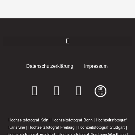
Datenschutzerklärung
Impressum
F
I
E
a
n
n
c
s
v
Hochzeitsfotograf Köln
|
Hochzeitsfotograf Bonn
|
Hochzeitsfotograf
e
t
e
Karlsruhe
|
Hochzeitsfotograf Freiburg
|
Hochzeitsfotograf Stuttgart
|
Hochzeitsfotograf Frankfurt
|
Hochzeitsfotograf Nordrhein-Westfalen
|