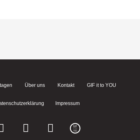
tagen
Über uns
Kontakt
GIF it to YOU
atenschutzerklärung
Impressum
F
I
E
a
n
n