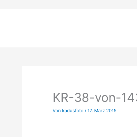
Zum
Inhalt
springen
KR-38-von-14
Von
kadusfoto
/
17. März 2015