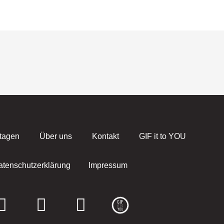
tagen
Über uns
Kontakt
GIF it to YOU
atenschutzerklärung
Impressum
F
I
E
a
n
n