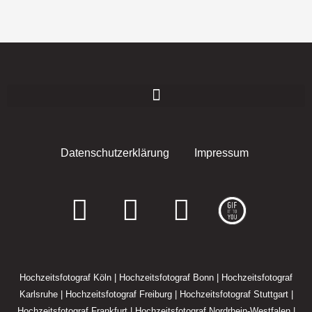
Datenschutzerklärung
Impressum
F
I
E
a
n
n
c
s
v
Hochzeitsfotograf Köln
|
Hochzeitsfotograf Bonn
|
Hochzeitsfotograf
e
t
e
Karlsruhe
|
Hochzeitsfotograf Freiburg
|
Hochzeitsfotograf Stuttgart
|
Hochzeitsfotograf Frankfurt
|
Hochzeitsfotograf Nordrhein-Westfalen
|