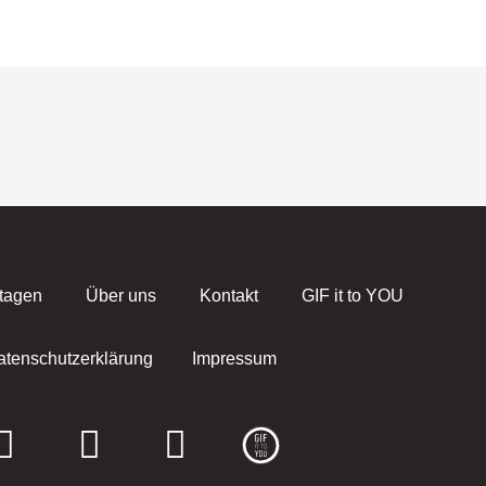
tagen
Über uns
Kontakt
GIF it to YOU
atenschutzerklärung
Impressum
F
I
E
a
n
n