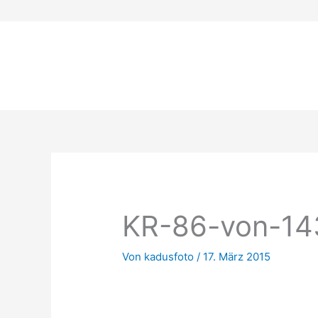
Zum
Inhalt
springen
KR-86-von-14
Von
kadusfoto
/
17. März 2015