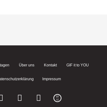
tagen
Über uns
Kontakt
GIF it to YOU
atenschutzerklärung
Impressum
F
I
E
a
n
n