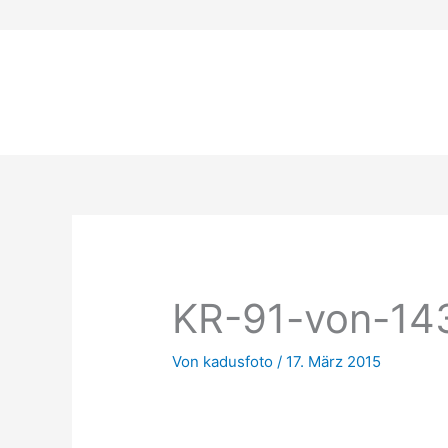
Zum
Inhalt
springen
KR-91-von-14
Von
kadusfoto
/
17. März 2015