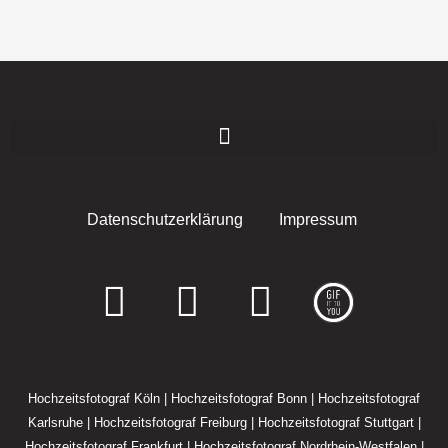
Datenschutzerklärung
Impressum
F
I
E
a
n
n
c
s
v
Hochzeitsfotograf Köln
|
Hochzeitsfotograf Bonn
|
Hochzeitsfotograf
e
t
e
Karlsruhe
|
Hochzeitsfotograf Freiburg
|
Hochzeitsfotograf Stuttgart
|
Hochzeitsfotograf Frankfurt
|
Hochzeitsfotograf Nordrhein-Westfalen
|