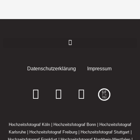
Datenschutzerklärung
Impressum
F
I
E
a
n
n
c
s
v
Hochzeitsfotograf Köln
|
Hochzeitsfotograf Bonn
|
Hochzeitsfotograf
e
t
e
Karlsruhe
|
Hochzeitsfotograf Freiburg
|
Hochzeitsfotograf Stuttgart
|
Hochzeitsfotograf Frankfurt
|
Hochzeitsfotograf Nordrhein-Westfalen
|