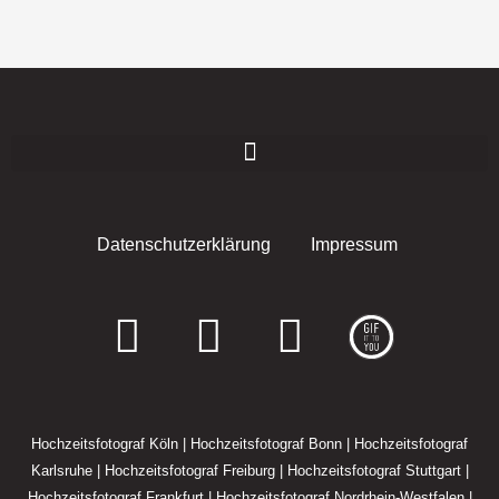
Datenschutzerklärung
Impressum
F
I
E
a
n
n
c
s
v
Hochzeitsfotograf Köln
|
Hochzeitsfotograf Bonn
|
Hochzeitsfotograf
e
t
e
Karlsruhe
|
Hochzeitsfotograf Freiburg
|
Hochzeitsfotograf Stuttgart
|
Hochzeitsfotograf Frankfurt
|
Hochzeitsfotograf Nordrhein-Westfalen
|