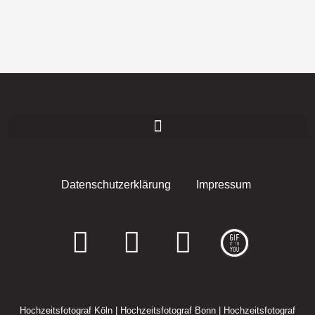
Datenschutzerklärung
Impressum
F
I
E
a
n
n
c
s
v
Hochzeitsfotograf Köln
|
Hochzeitsfotograf Bonn
|
Hochzeitsfotograf