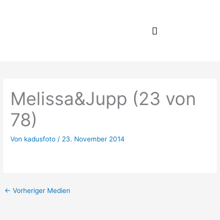
Zum
Inhalt
springen
Melissa&Jupp (23 von
78)
Von
kadusfoto
/
23. November 2014
←
Vorheriger Medien