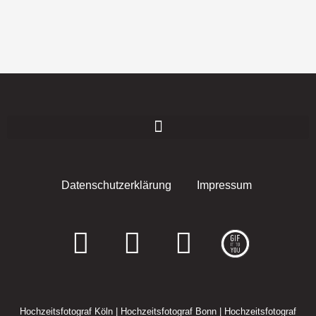
Datenschutzerklärung
Impressum
F
I
E
a
n
n
c
s
v
Hochzeitsfotograf Köln
|
Hochzeitsfotograf Bonn
|
Hochzeitsfotograf