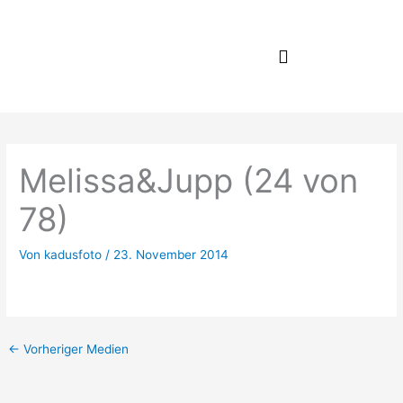
Zum
Inhalt
springen
Melissa&Jupp (24 von
78)
Von
kadusfoto
/
23. November 2014
←
Vorheriger Medien