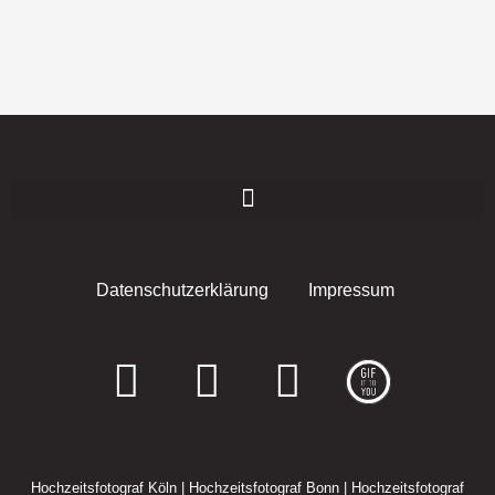
Datenschutzerklärung
Impressum
F
I
E
a
n
n
c
s
v
Hochzeitsfotograf Köln
|
Hochzeitsfotograf Bonn
|
Hochzeitsfotograf