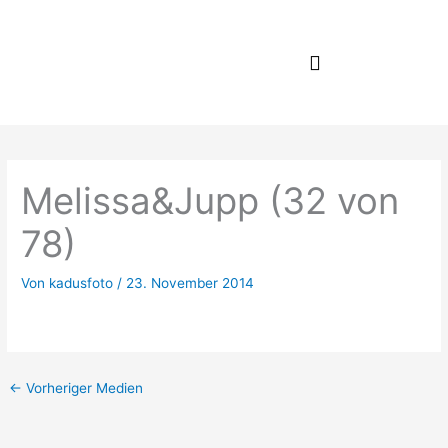
Zum
Inhalt
springen
Melissa&Jupp (32 von
78)
Von
kadusfoto
/
23. November 2014
←
Vorheriger Medien