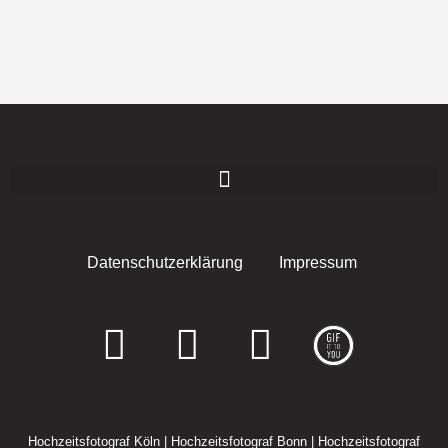
Datenschutzerklärung
Impressum
F
I
E
a
n
n
c
s
v
Hochzeitsfotograf Köln
|
Hochzeitsfotograf Bonn
|
Hochzeitsfotograf