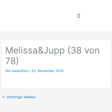
Zum
Inhalt
springen
Melissa&Jupp (38 von
78)
Von
kadusfoto
/
23. November 2014
←
Vorheriger Medien