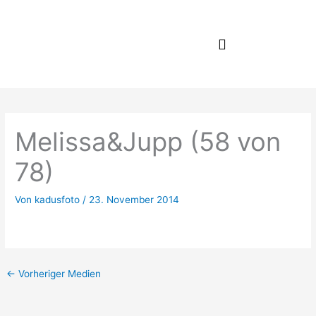
Zum
Inhalt
springen
Melissa&Jupp (58 von
78)
Von
kadusfoto
/
23. November 2014
←
Vorheriger Medien