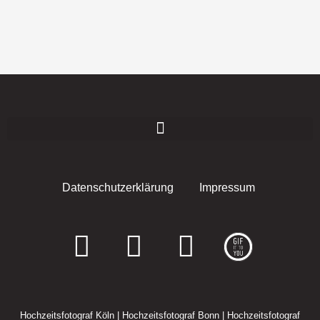
Datenschutzerklärung
Impressum
F
I
E
a
n
n
c
s
v
Hochzeitsfotograf Köln
|
Hochzeitsfotograf Bonn
|
Hochzeitsfotograf