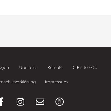
agen
Über uns
Kontakt
GIF it to YOU
enschutzerklärung
Impressum
F
I
E
a
n
n