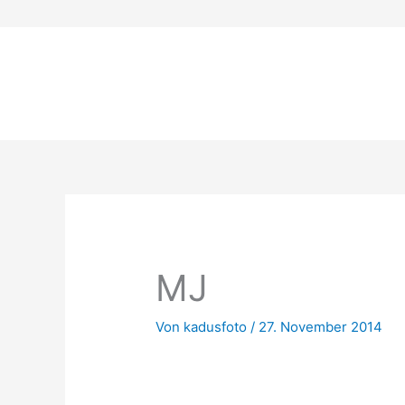
Zum
Inhalt
springen
MJ
Von
kadusfoto
/
27. November 2014