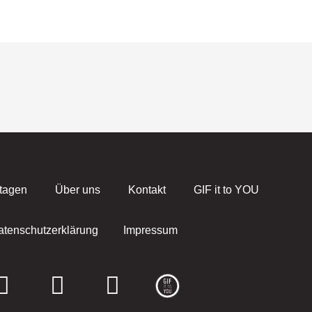
tagen
Über uns
Kontakt
GIF it to YOU
atenschutzerklärung
Impressum
F
I
E
a
n
n