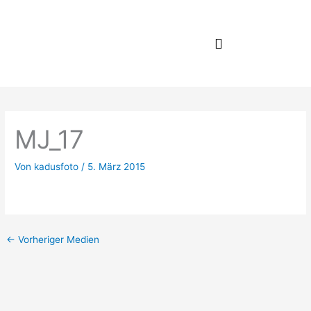
Zum
Inhalt
springen
MJ_17
Von
kadusfoto
/
5. März 2015
←
Vorheriger Medien