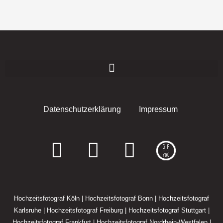
Datenschutzerklärung
Impressum
F
I
E
a
n
n
c
s
v
Hochzeitsfotograf Köln
|
Hochzeitsfotograf Bonn
|
Hochzeitsfotograf
e
t
e
Karlsruhe
|
Hochzeitsfotograf Freiburg
|
Hochzeitsfotograf Stuttgart
|
Hochzeitsfotograf Frankfurt
|
Hochzeitsfotograf Nordrhein-Westfalen
|