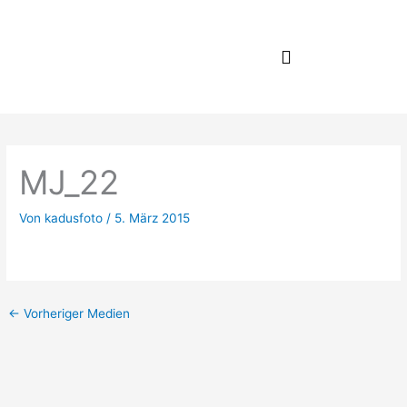
Zum
Inhalt
springen
MJ_22
Von
kadusfoto
/
5. März 2015
←
Vorheriger Medien