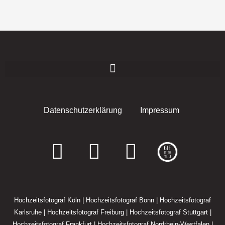
Datenschutzerklärung
Impressum
F
I
E
a
n
n
c
s
v
Hochzeitsfotograf Köln
|
Hochzeitsfotograf Bonn
|
Hochzeitsfotograf
e
t
e
Karlsruhe
|
Hochzeitsfotograf Freiburg
|
Hochzeitsfotograf Stuttgart
|
Hochzeitsfotograf Frankfurt
|
Hochzeitsfotograf Nordrhein-Westfalen
|