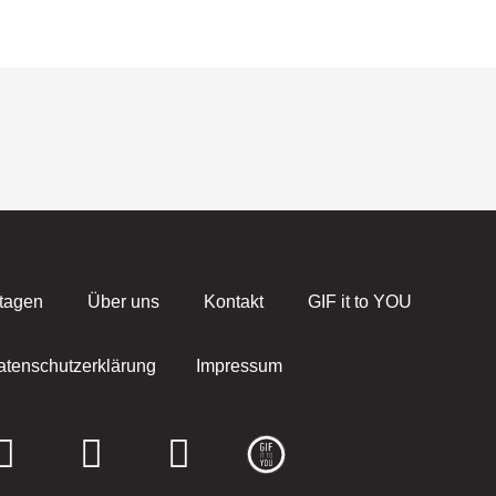
tagen
Über uns
Kontakt
GIF it to YOU
atenschutzerklärung
Impressum
F
I
E
a
n
n