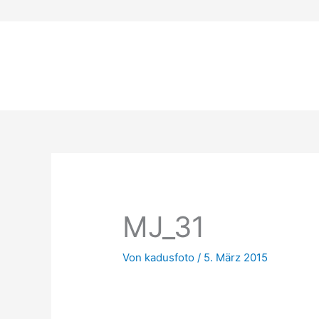
Zum
Inhalt
springen
MJ_31
Von
kadusfoto
/
5. März 2015