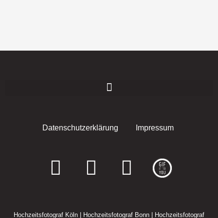
Datenschutzerklärung
Impressum
F
I
E
a
n
n
c
s
v
Hochzeitsfotograf Köln
|
Hochzeitsfotograf Bonn
|
Hochzeitsfotograf