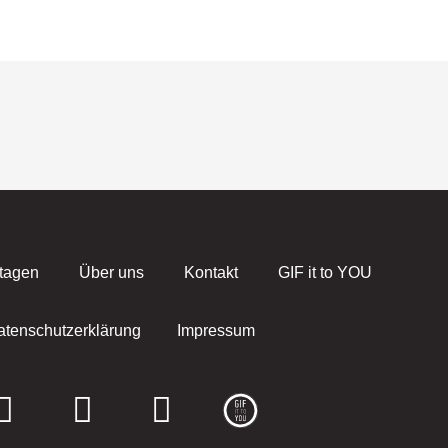
tagen
Über uns
Kontakt
GIF it to YOU
atenschutzerklärung
Impressum
F
I
E
a
n
n