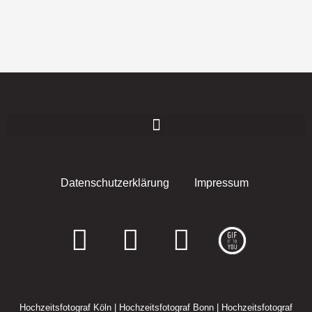
Datenschutzerklärung
Impressum
F
I
E
a
n
n
c
s
v
Hochzeitsfotograf Köln
|
Hochzeitsfotograf Bonn
|
Hochzeitsfotograf