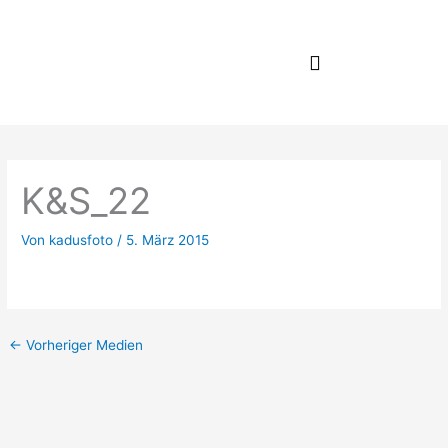
Zum
Inhalt
springen
K&S_22
Von
kadusfoto
/
5. März 2015
←
Vorheriger Medien