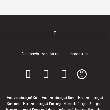
Datenschutzerklärung
Impressum
F
I
E
a
n
n
c
s
v
Hochzeitsfotograf Köln
|
Hochzeitsfotograf Bonn
|
Hochzeitsfotograf
e
t
e
Karlsruhe
|
Hochzeitsfotograf Freiburg
|
Hochzeitsfotograf Stuttgart
|
Hochzeitsfotograf Frankfurt
|
Hochzeitsfotograf Nordrhein-Westfalen
|