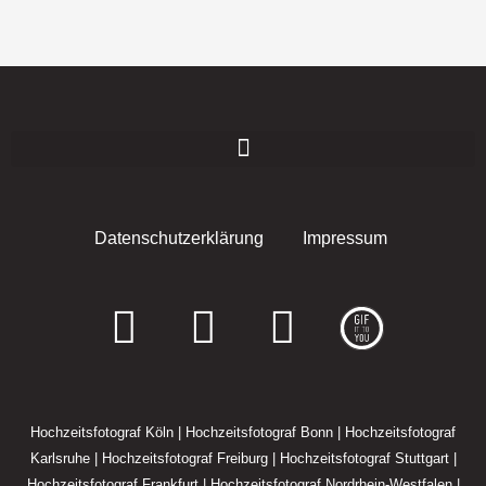
Datenschutzerklärung
Impressum
F
I
E
a
n
n
c
s
v
Hochzeitsfotograf Köln
|
Hochzeitsfotograf Bonn
|
Hochzeitsfotograf
e
t
e
Karlsruhe
|
Hochzeitsfotograf Freiburg
|
Hochzeitsfotograf Stuttgart
|
Hochzeitsfotograf Frankfurt
|
Hochzeitsfotograf Nordrhein-Westfalen
|