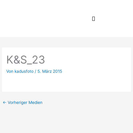
Zum
Inhalt
springen
K&S_23
Von
kadusfoto
/
5. März 2015
←
Vorheriger Medien