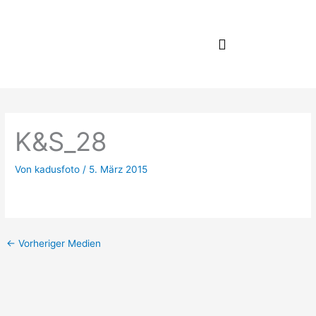
Zum
Inhalt
springen
K&S_28
Von
kadusfoto
/
5. März 2015
←
Vorheriger Medien