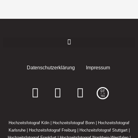
Datenschutzerklärung
Impressum
F
I
E
a
n
n
c
s
v
Hochzeitsfotograf Köln
|
Hochzeitsfotograf Bonn
|
Hochzeitsfotograf
e
t
e
Karlsruhe
|
Hochzeitsfotograf Freiburg
|
Hochzeitsfotograf Stuttgart
|
Hochzeitsfotograf Frankfurt
|
Hochzeitsfotograf Nordrhein-Westfalen
|