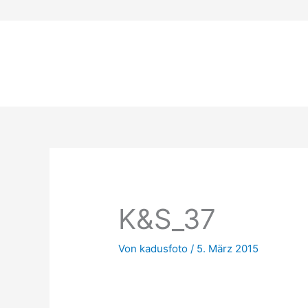
Zum
Inhalt
springen
K&S_37
Von
kadusfoto
/
5. März 2015