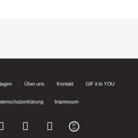
tagen
Über uns
Kontakt
GIF it to YOU
atenschutzerklärung
Impressum
F
I
E
a
n
n