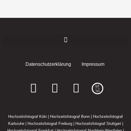
Datenschutzerklärung
Impressum
F
I
E
a
n
n
c
s
v
Hochzeitsfotograf Köln
|
Hochzeitsfotograf Bonn
|
Hochzeitsfotograf
e
t
e
Karlsruhe
|
Hochzeitsfotograf Freiburg
|
Hochzeitsfotograf Stuttgart
|
Hochzeitsfotograf Frankfurt
|
Hochzeitsfotograf Nordrhein-Westfalen
|