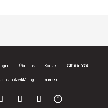
tagen
Über uns
Kontakt
GIF it to YOU
atenschutzerklärung
Impressum
F
I
E
a
n
n