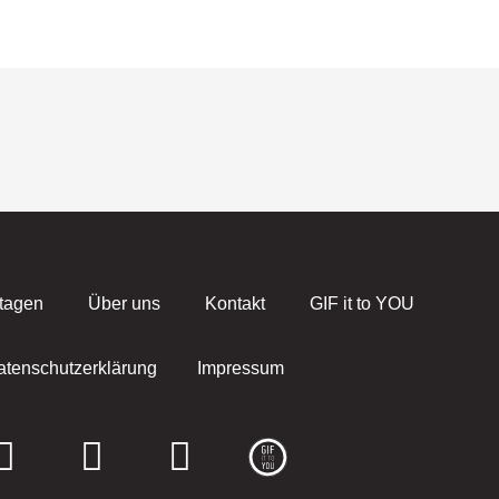
tagen
Über uns
Kontakt
GIF it to YOU
atenschutzerklärung
Impressum
F
I
E
a
n
n