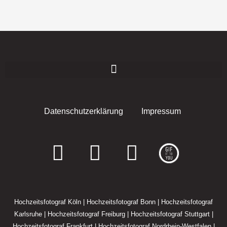
Datenschutzerklärung
Impressum
F
I
E
a
n
n
c
s
v
Hochzeitsfotograf Köln
|
Hochzeitsfotograf Bonn
|
Hochzeitsfotograf
e
t
e
Karlsruhe
|
Hochzeitsfotograf Freiburg
|
Hochzeitsfotograf Stuttgart
|
Hochzeitsfotograf Frankfurt
|
Hochzeitsfotograf Nordrhein-Westfalen
|