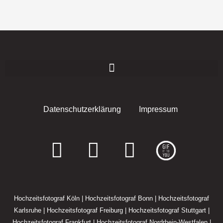
Datenschutzerklärung
Impressum
F
I
E
a
n
n
c
s
v
Hochzeitsfotograf Köln
|
Hochzeitsfotograf Bonn
|
Hochzeitsfotograf
e
t
e
Karlsruhe
|
Hochzeitsfotograf Freiburg
|
Hochzeitsfotograf Stuttgart
|
Hochzeitsfotograf Frankfurt
|
Hochzeitsfotograf Nordrhein-Westfalen
|