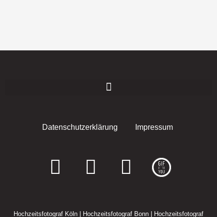
Datenschutzerklärung
Impressum
F
I
E
a
n
n
c
s
v
Hochzeitsfotograf Köln
|
Hochzeitsfotograf Bonn
|
Hochzeitsfotograf