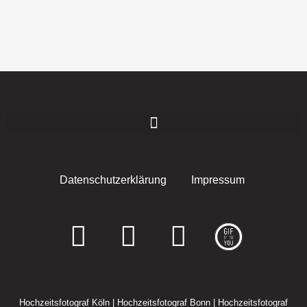
Datenschutzerklärung
Impressum
F
I
E
a
n
n
c
s
v
Hochzeitsfotograf Köln
|
Hochzeitsfotograf Bonn
|
Hochzeitsfotograf