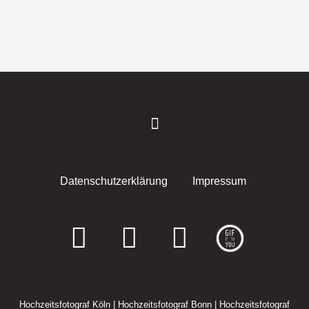
Datenschutzerklärung
Impressum
F
I
E
a
n
n
c
s
v
Hochzeitsfotograf Köln
|
Hochzeitsfotograf Bonn
|
Hochzeitsfotograf