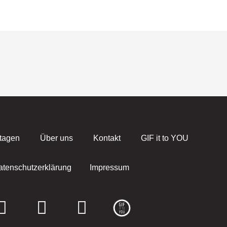
tagen
Über uns
Kontakt
GIF it to YOU
atenschutzerklärung
Impressum
F
I
E
a
n
n