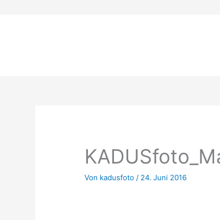
Zum
Inhalt
springen
KADUSfoto_Ma
Von
kadusfoto
/
24. Juni 2016