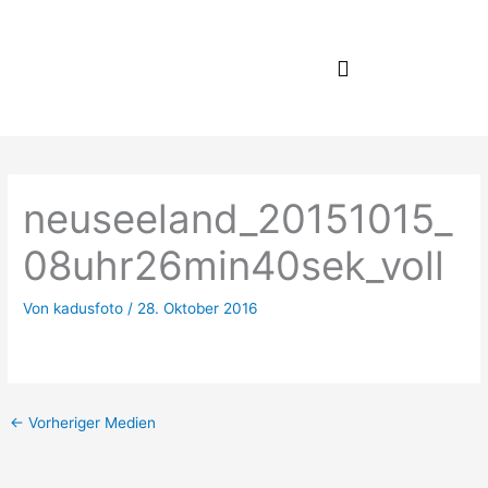
Zum
Inhalt
springen
neuseeland_20151015_
08uhr26min40sek_voll
Von
kadusfoto
/
28. Oktober 2016
←
Vorheriger Medien