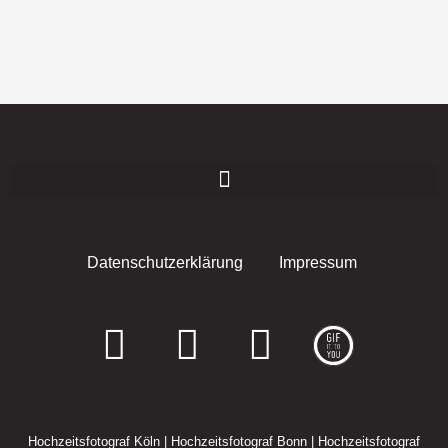
Datenschutzerklärung
Impressum
F
I
E
a
n
n
c
s
v
Hochzeitsfotograf Köln
|
Hochzeitsfotograf Bonn
|
Hochzeitsfotograf