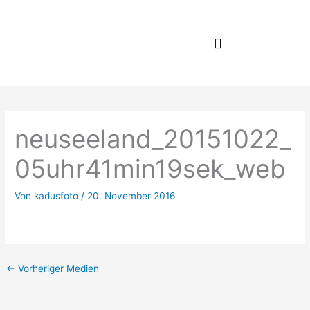
Zum
Inhalt
springen
neuseeland_20151022_
05uhr41min19sek_web
Von
kadusfoto
/
20. November 2016
←
Vorheriger Medien