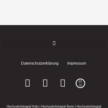
Datenschutzerklärung
Impressum
F
I
E
a
n
n
c
s
v
Hochzeitsfotograf Köln
|
Hochzeitsfotograf Bonn
|
Hochzeitsfotograf