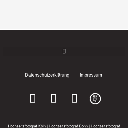
Datenschutzerklärung
Impressum
F
I
E
a
n
n
c
s
v
Hochzeitsfotograf Köln
|
Hochzeitsfotograf Bonn
|
Hochzeitsfotograf