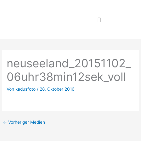
Zum
Inhalt
springen
neuseeland_20151102_
06uhr38min12sek_voll
Von
kadusfoto
/
28. Oktober 2016
←
Vorheriger Medien